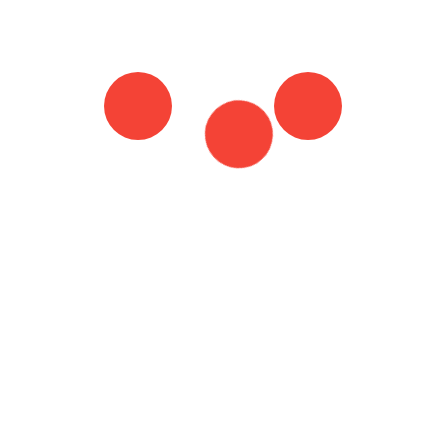
PORTRAIT
SCOTT EASTWOOD: „KEINE SURFER
MEHR, VERSPROCHEN“
7. Juni 2019
By :
Matthias Luckwaldt
Tagged in :
CELEBRITIES